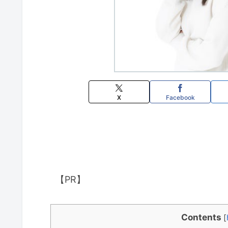
X
Facebook
【PR】
Contents
[