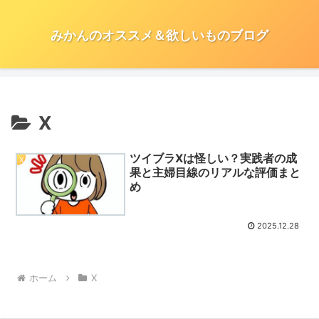
みかんのオススメ＆欲しいものブログ
X
ツイブラXは怪しい？実践者の成
X
果と主婦目線のリアルな評価まと
め
2025.12.28
ホーム
X